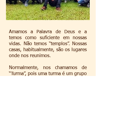
Amamos a Palavra de Deus e a
temos como suficiente em nossas
vidas. Não temos “templos”. Nossas
casas, habitualmente, são os lugares
onde nos reunimos.
Normalmente, nos chamamos de
“Turma”, pois uma turma é um grupo
de pessoas que tem entre si algo em
comum, no caso, Jesus Cristo.
Relacionam-se entre si, dividindo
alegrias e tristezas, compartilhando
de suas vidas. Turmas são informais,
andam juntos por decisão e
amizade.
Atualmente, o movimento Os
Navegadores está presente em mais